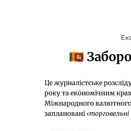
Ек
Заборо
🇱🇰
Це журналістське розслід
року та економічним кра
Міжнародного валютного
заплановані
торговельні 