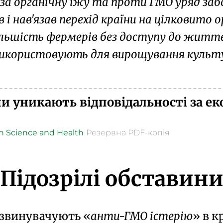
 за органічну їжу та проти ГМО уряд за
і нав'язав перехід країни на цілковито 
льшість фермерів без доступу до житт
використовують для вирощування культур
и уникають відповідальності за е
n Science and Health
|
Резервна PDF-копія
Підозрілі обставин
ії звинувачують
анти-ГМО істерію
в к