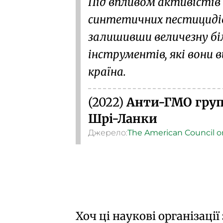
Під впливом активістів
синтетичних пестицидів 
залишивши величезну бі
інструментів, які вони 
країна.
(2022)
Анти-ГМО груп
Шрі-Ланки
Джерело:
The American Council o
Хоч ці наукові організац