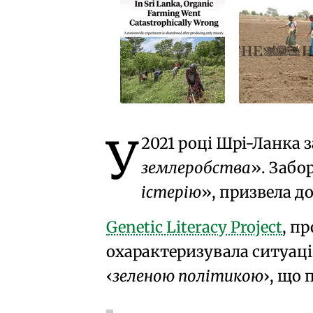
У
2021 році
Шрі-Ланка
з
землеробства
. Забо
істерію
, призвела д
Genetic Literacy Project
, п
охарактеризувала ситуац
зеленою політикою
, що 