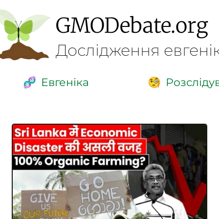
GMO
Debate
.org
Дослідження евгені
Евгеніка
Розсліду
🧬
🧐