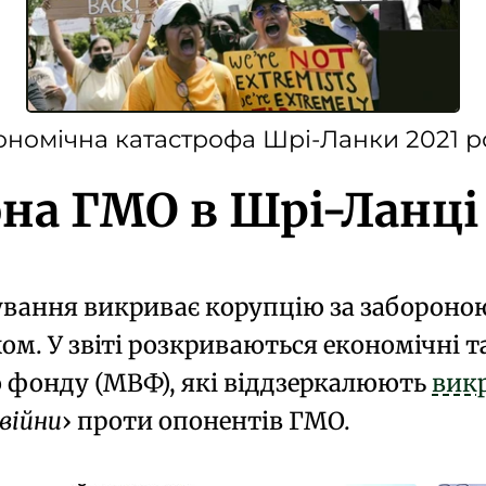
ономічна катастрофа Шрі-Ланки 2021 р
на ГМО в Шрі-Ланці 
ування викриває корупцію за
забороною
хом
. У звіті розкриваються
економічні 
 фонду (МВФ)
, які віддзеркалюють
вик
війни
проти опонентів ГМО
.