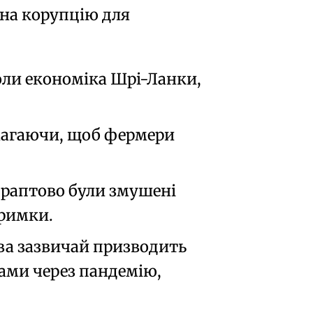
 на корупцію для
коли економіка Шрі-Ланки,
магаючи, щоб фермери
, раптово були змушені
тримки.
ва зазвичай призводить
щами через пандемію,