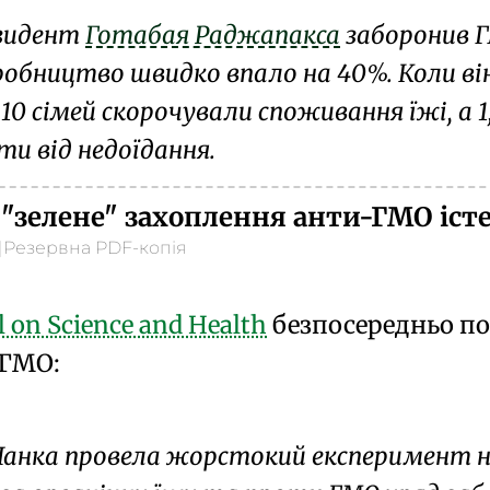
езидент
Готабая Раджапакса
заборонив ГМ
робництво швидко впало на 40%. Коли він 
із 10 сімей скорочували споживання їжі, а 
ти від
недоїдання
.
"зелене" захоплення анти-ГМО істе
|
Резервна PDF-копія
 on Science and Health
безпосередньо по
 ГМО:
Ланка провела жорстокий експеримент н