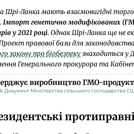
 Шрі-Ланка мають взаємовигідні торгов
.
Імпорт генетично модифікованих (ГМ
рів у 2021 році.
Однак Шрі-Ланка ще не 
Проект правової бази для
законодавства 
го закону про біобезпеку
знаходиться у
Д
лення
Генерального прокурора
та Кабінет
верджує виробництво ГМО-продукті
lk
|
Документ Міністерства сільського господарства С
езидентські протиправні 