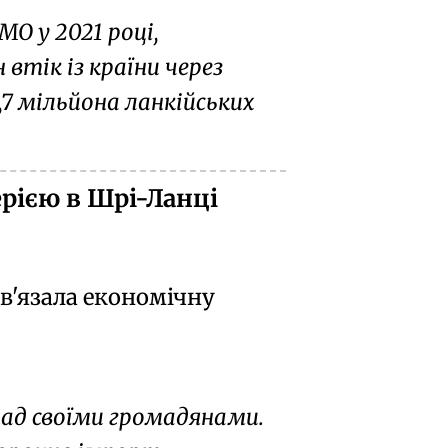
О у 2021 році,
втік із країни через
1,7 мільйона ланкійських
рією в Шрі-Ланці
в'язала економічну
ад своїми громадянами.