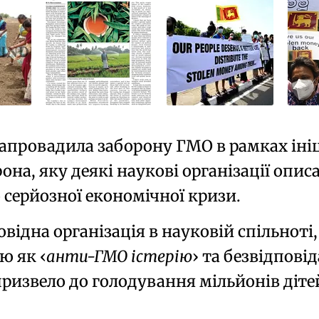
апровадила заборону ГМО в рамках
іні
рона, яку деякі наукові організації опис
о серйозної
економічної кризи
.
ровідна організація в науковій спільнот
ію як
анти-ГМО істерію
та безвідпові
призвело до голодування мільйонів діте