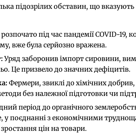
лька підозрілих обставин, що вказують
розпочато під час
пандемії COVID-19
, 
му, вже була серйозно вражена.
:
Уряд заборонив імпорт
сировини
, ви
ьо. Це призвело до значних дефіцитів.
а:
Фермери, звиклі до
хімічних добрив
методи
без належної підготовки чи під
дний період до органічного землеробст
Це, у поєднанні з економічними трудно
 зростання цін на товари.