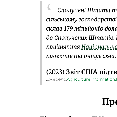
Сполучені Штати та
сільському господарстві
склав 179 мільйонів дола
до Сполучених Штатів. 
прийняття
Національно
проектів
та очікує схва
(2023)
Звіт США підт
Джерело:
AgricultureInformation.
Пр