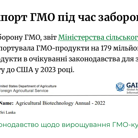
порт ГМО під час забор
борону ГМО, звіт
Міністерства сільсько
портувала ГМО-продукти на 179 мільйоні
укти в очікуванні законодавства для
у до США у 2023 році.
онодавство щодо вирощування ГМО-ку