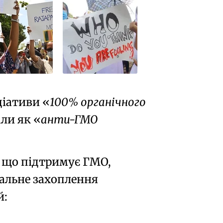
ціативи
100% органічного
али як
анти-ГМО
і, що підтримує ГМО,
дальне захоплення
й: