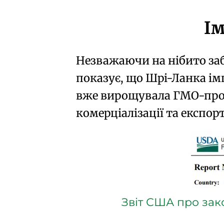
Ім
Незважаючи на нібито за
показує, що Шрі-Ланка ім
вже вирощувала ГМО-прод
комерціалізації
та експорт
Звіт США про зак