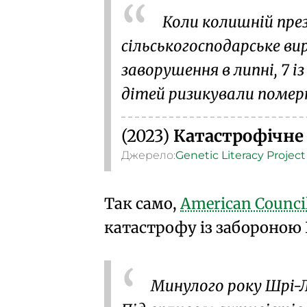
Коли колишній пр
сільськогосподарське ви
заворушення в липні
, 7 
дітей ризикували помер
(2023)
Катастрофічне 
Джерело:
Genetic Literacy Project
Так само,
American Council
катастрофу із забороною
Минулого року Шрі-