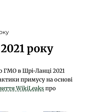
оку
2021 року
 ГМО в Шрі-Ланці 2021
тактики примусу
на основі
риття WikiLeaks
про