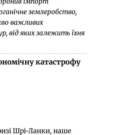
боронив імпорт
органічне землеробство,
єво важливих
, від яких залежить їхня
кономічну катастрофу
и
ризі Шрі-Ланки, наше