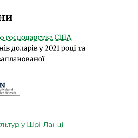
они
го господарства США
в доларів у 2021 році та
запланованої
льтур у Шрі-Ланці