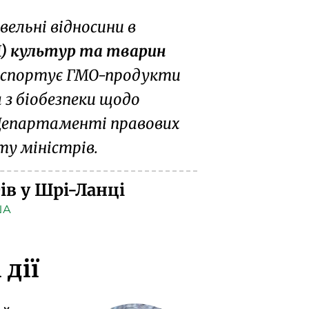
ельні відносини в
) культур та тварин
експортує ГМО-продукти
з біобезпеки
щодо
епартаменті правових
у міністрів.
в у Шрі-Ланці
ША
дії